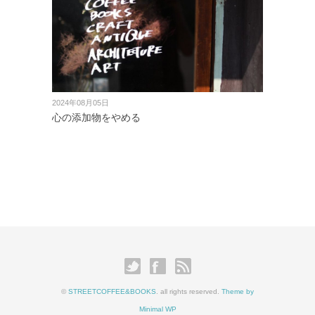
2024年08月05日
心の添加物をやめる
©
STREETCOFFEE&BOOKS
. all rights reserved.
Theme by
Minimal WP