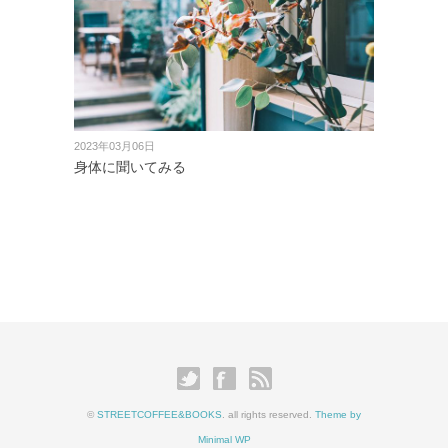
2023年03月06日
身体に聞いてみる
©
STREETCOFFEE&BOOKS
. all rights reserved.
Theme by
Minimal WP