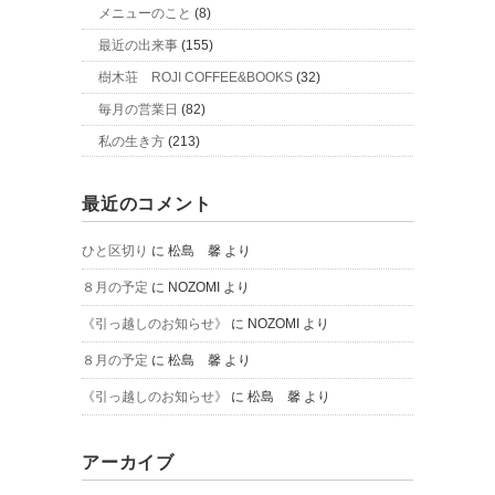
メニューのこと
(8)
最近の出来事
(155)
樹木荘 ROJI COFFEE&BOOKS
(32)
毎月の営業日
(82)
私の生き方
(213)
最近のコメント
ひと区切り
に
松島 馨
より
８月の予定
に
NOZOMI
より
《引っ越しのお知らせ》
に
NOZOMI
より
８月の予定
に
松島 馨
より
《引っ越しのお知らせ》
に
松島 馨
より
アーカイブ