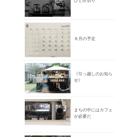
ひと区切り
８月の予定
《引っ越しのお知ら
せ》
まちの中にはカフェ
が必要だ