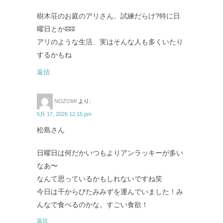
樹木荘のお庭のアリさん、試練だらけ?特に日
曜日とかʬʬʬ
アリのような生活、実はそんな人も多くいたり
するかもね
返信
NOZOMI
より:
5月 17, 2026 12:15 pm
松島さん
日曜日は何だかいつもよりアンラッキーが多い
なあ〜
なんて思っているかもしれないですね笑
今日は干からびたみみずを運んでいました！み
んなで食べるのかな。すごい食欲！
返信