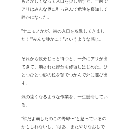
もどかしくなって入口を少し崩すと、一瞬で
アリはみんな奥に引っ込んで危険を察知して
静かになった。
”ナニモノかが、巣の入口を攻撃してきまし
た！””みんな静かに！”というような感じ。
それから数分じっと待つと、一斉にアリが出
てきて、崩された部分を修復しはじめた。ひ
とつひとつ砂の粒を顎でつかんで外に運び出
す。
気の遠くなるような作業を、一生懸命してい
る。
”誰だよ崩したのこの野郎〜”と怒っているの
かもしれないし、”はあ、またやりなおしで