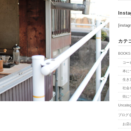
Inst
[instag
カテ
BOOKS
コー
本に
生き
社会
街に
Uncateg
ブログ
(
お店