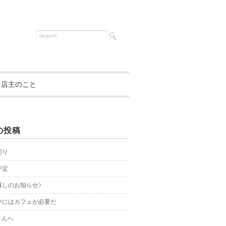
店主のこと
の投稿
切り
予定
越しのお知らせ》
中にはカフェが必要だ
さんへ