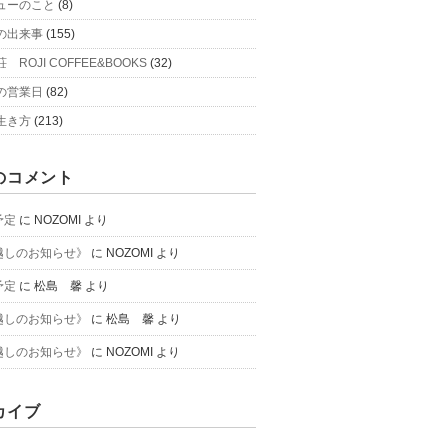
ューのこと
(8)
の出来事
(155)
 ROJI COFFEE&BOOKS
(32)
の営業日
(82)
生き方
(213)
のコメント
予定
に
NOZOMI
より
越しのお知らせ》
に
NOZOMI
より
予定
に
松島 馨
より
越しのお知らせ》
に
松島 馨
より
越しのお知らせ》
に
NOZOMI
より
カイブ