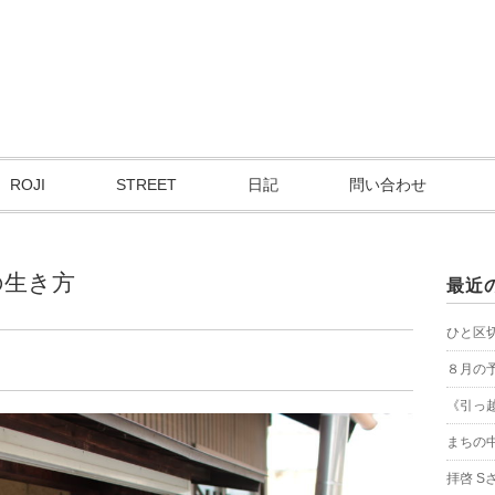
ROJI
STREET
日記
問い合わせ
の生き方
最近
ひと区
８月の
《引っ
まちの
拝啓 S