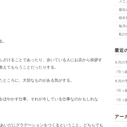
メニ
最近
樹木荘
毎月
私の
る。
最近
ふざけることであったり、歩いている人にお店から挨拶す
８月の
教えてもらうことだったりする。
《引っ
たところに、大切なものがある気がする。
８月の
《引っ
をぼやかす仕事。それが今している仕事なのかもしれな
《引っ
アー
のあいだにグラデーションをつくるということ。どちらでも