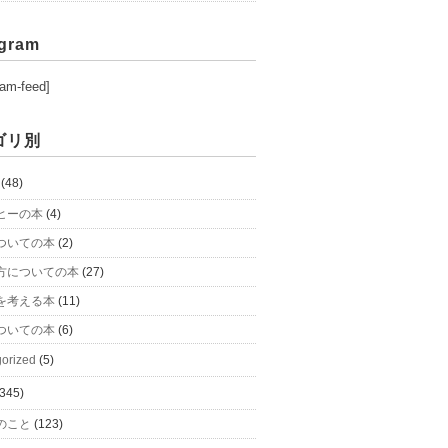
agram
ram-feed]
ゴリ別
(48)
ヒーの本
(4)
ついての本
(2)
方についての本
(27)
を考える本
(11)
ついての本
(6)
orized
(5)
345)
のこと
(123)