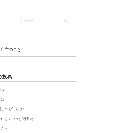
店主のこと
の投稿
切り
予定
越しのお知らせ》
中にはカフェが必要だ
さんへ