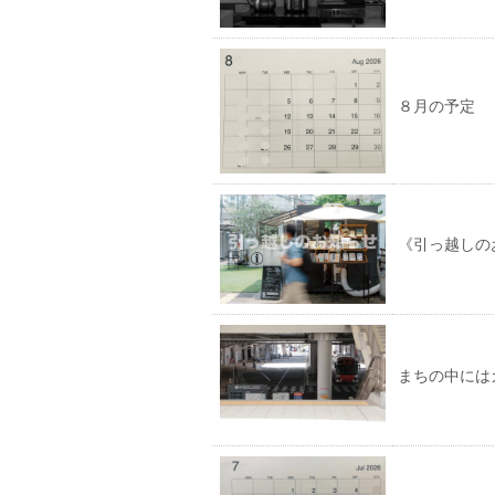
８月の予定
《引っ越しの
まちの中には