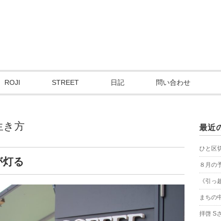
ROJI
STREET
日記
問い合わせ
生き方
最近
ひと区
が灯る
８月の
《引っ
まちの
拝啓 S