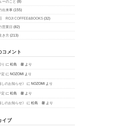
ューのこと
(8)
の出来事
(155)
 ROJI COFFEE&BOOKS
(32)
の営業日
(82)
生き方
(213)
のコメント
切り
に
松島 馨
より
予定
に
NOZOMI
より
越しのお知らせ》
に
NOZOMI
より
予定
に
松島 馨
より
越しのお知らせ》
に
松島 馨
より
カイブ