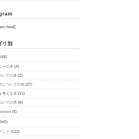
agram
ram-feed]
ゴリ別
(48)
ヒーの本
(4)
ついての本
(2)
方についての本
(27)
を考える本
(11)
ついての本
(6)
orized
(5)
345)
のこと
(123)