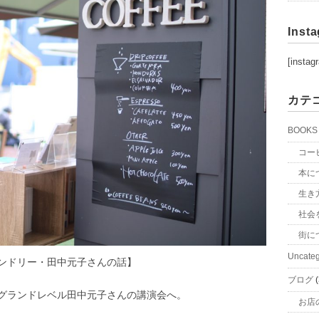
Inst
[instag
カテ
BOOKS
コー
本に
生き
社会
街に
Uncateg
ンドリー・田中元子さんの話】
ブログ
(
グランドレベル田中元子さんの講演会へ。
お店