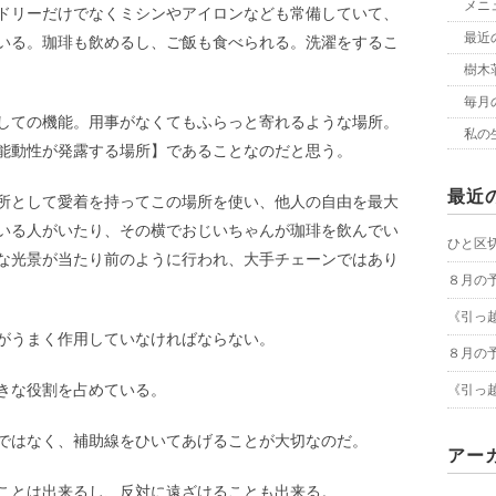
メニ
ドリーだけでなくミシンやアイロンなども常備していて、
最近
いる。珈琲も飲めるし、ご飯も食べられる。洗濯をするこ
樹木荘
毎月
しての機能。用事がなくてもふらっと寄れるような場所。
私の
能動性が発露する場所】であることなのだと思う。
最近
所として愛着を持ってこの場所を使い、他人の自由を最大
いる人がいたり、その横でおじいちゃんが珈琲を飲んでい
ひと区
な光景が当たり前のように行われ、大手チェーンではあり
８月の
《引っ
がうまく作用していなければならない。
８月の
きな役割を占めている。
《引っ
ではなく、補助線をひいてあげることが大切なのだ。
アー
ことは出来るし、反対に遠ざけることも出来る。