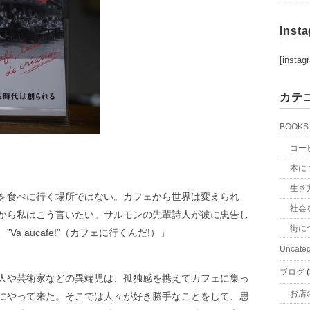
Inst
[instag
カテ
BOOKS
コー
本に
生き
を食べに行く場所ではない。カフェから世界は変えられ
社会
から私はこう言いたい。サルモンの先輩詩人が彼に忠告し
街に
a aucafe!”（カフェに行くんだ!）」
Uncateg
ブログ
(
人や芸術家などの異端児は、孤独感を携えてカフェに集っ
お店
にやって来た。そこでは人々が好き勝手なことをして、思