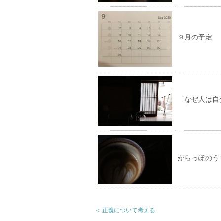
９月の予定
「なぜ人は自
からっぽのう
＜ 正義について考える