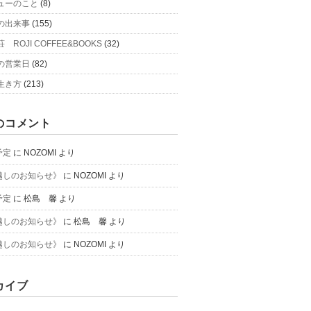
ューのこと
(8)
の出来事
(155)
 ROJI COFFEE&BOOKS
(32)
の営業日
(82)
生き方
(213)
のコメント
予定
に
NOZOMI
より
越しのお知らせ》
に
NOZOMI
より
予定
に
松島 馨
より
越しのお知らせ》
に
松島 馨
より
越しのお知らせ》
に
NOZOMI
より
カイブ