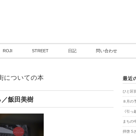
ROJI
STREET
日記
問い合わせ
街についての本
最近
ひと区
る／飯田美樹
８月の
《引っ
まちの
拝啓 S