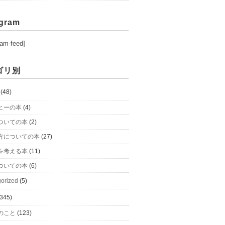
agram
ram-feed]
ゴリ別
(48)
ヒーの本
(4)
ついての本
(2)
方についての本
(27)
を考える本
(11)
ついての本
(6)
orized
(5)
345)
のこと
(123)