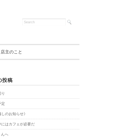
店主のこと
の投稿
切り
予定
越しのお知らせ》
中にはカフェが必要だ
さんへ