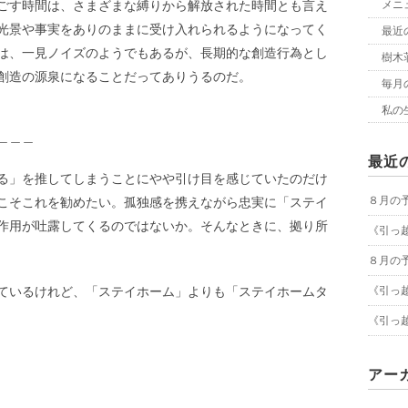
ごす時間は、さまざまな縛りから解放された時間とも言え
メニ
光景や事実をありのままに受け入れられるようになってく
最近
は、一見ノイズのようでもあるが、長期的な創造行為とし
樹木荘
創造の源泉になることだってありうるのだ。
毎月
私の
＿＿＿
最近
る」を推してしまうことにやや引け目を感じていたのだけ
８月の
こそこれを勧めたい。孤独感を携えながら忠実に「ステイ
作用が吐露してくるのではないか。そんなときに、拠り所
《引っ
８月の
ているけれど、「ステイホーム」よりも「ステイホームタ
《引っ
《引っ
アー