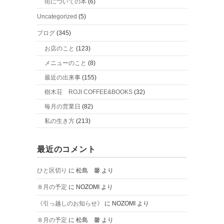
街についての本
(6)
Uncategorized
(5)
ブログ
(345)
お店のこと
(123)
メニューのこと
(8)
最近の出来事
(155)
樹木荘 ROJI COFFEE&BOOKS
(32)
毎月の営業日
(82)
私の生き方
(213)
最近のコメント
ひと区切り
に
松島 馨
より
８月の予定
に
NOZOMI
より
《引っ越しのお知らせ》
に
NOZOMI
より
８月の予定
に
松島 馨
より