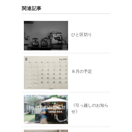
関連記事
ひと区切り
８月の予定
《引っ越しのお知ら
せ》