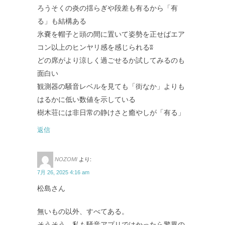
ろうそくの炎の揺らぎや段差も有るから「有
る」も結構ある
氷嚢を帽子と頭の間に置いて姿勢を正せばエア
コン以上のヒンヤリ感を感じられるʬ
どの席がより涼しく過ごせるか試してみるのも
面白い
観測器の騒音レベルを見ても「街なか」よりも
はるかに低い数値を示している
樹木荘には非日常の静けさと癒やしが「有る」
返信
NOZOMI
より:
7月 26, 2025 4:16 am
松島さん
無いもの以外、すべてある。
そうそう、私も騒音アプリではかったら驚異の